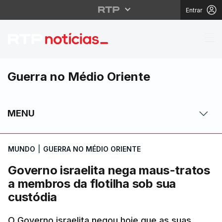
Entrar
Governo israelita nega
Guerra no Médio Oriente
MENU
MUNDO
|
GUERRA NO MÉDIO ORIENTE
Governo israelita nega maus-tratos
a membros da flotilha sob sua
custódia
O Governo israelita negou hoje que as suas