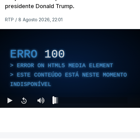
contingente multinacional proposto no âmbito do
presidente Donald Trump.
Conselho da Paz promovido por Trump.
RTP
/
8 Agosto 2026, 22:01
Meios de comunicação social israelitas
informaram, após a reunião do Gabinete de
Segurança do país, que o órgão presidido por
ERRO
100
Netanyahu exigiu durante a sessão de quinta-feira
a retoma dos ataques aéreos em Gaza,
ERROR ON HTML5 MEDIA ELEMENT
interrompidos desde segunda-feira.
ESTE CONTEÚDO ESTÁ NESTE MOMENTO
INDISPONÍVEL
"O Hamas aceitou o plano de 15 pontos, mas não
renunciou ao seu objetivo de destruir Israel",
advertiu durante a reunião o brigadeiro-general Ofir
Mizrahi-Rozen, chefe da inteligência militar do
Exército israelita, em declarações citadas pelo
jornal Israel Hayom e reproduzidas por outros
meios de comunicação social do país.