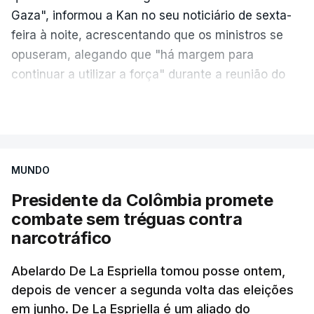
Gaza", informou a Kan no seu noticiário de sexta-
feira à noite, acrescentando que os ministros se
opuseram, alegando que "há margem para
continuar a utilizar a força" durante a reunião do
Gabinete de Segurança de quinta-feira.
VER MAIS
A ideia de uma trégua tem a ver com a
necessidade de travar os ataques com vista à
aplicação do plano de desarmamento do Hamas.
MUNDO
Presidente da Colômbia promete
Além disso, o correspondente do canal de
combate sem tréguas contra
televisão israelita i24News, que também teve
narcotráfico
acesso às deliberações do Gabinete, recordou na
sexta-feira que, após a reunião, ficou por decidir a
Abelardo De La Espriella tomou posse ontem,
autorização formal de Israel para a entrada em
depois de vencer a segunda volta das eleições
Gaza da Força Internacional de Estabilização, um
em junho. De La Espriella é um aliado do