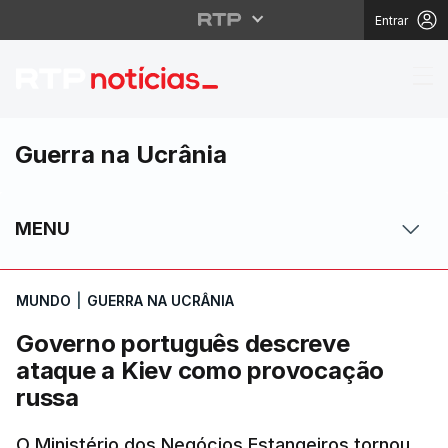
Entrar
Governo português de
Guerra na Ucrânia
MENU
MUNDO
|
GUERRA NA UCRÂNIA
Governo português descreve
ataque a Kiev como provocação
russa
O Ministério dos Negócios Estangeiros tornou