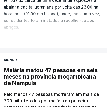
ter ouvido cerca de uma dezena de explosões a
abalar a capital ucraniana por volta das 23:00 na
hora local (01:00 em Lisboa), onde, mais uma vez,
os residentes foram instados a recolher-se aos
abrigos.
A administração militar local tinha anunciado
VER MAIS
pouco antes o acionamento de um "alerta aéreo
devido ao uso de mísseis balísticos".
MUNDO
Na periferia nordeste de Kiev, os ataques russos
Malária matou 47 pessoas em seis
causaram três mortos, incluindo uma criança de 4
meses na província moçambicana
anos, bem como três feridos, na aldeia de
de Nampula
Pukhivka, segundo os serviços de resgate, sem
especificar se os ataques foram realizados com
Pelo menos 47 pessoas morreram em mais de
mísseis ou drones.
700 mil infetados por malária no primeiro