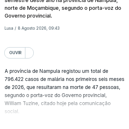
semestre deste ano na província de Nampula,
Na própria capital, foram contabilizados quatro
norte de Moçambique, segundo o porta-voz do
feridos pela autoridade militar, enquanto os
Governo provincial.
serviços de resgate relataram incêndios em dois
bairros.
Lusa
/
8 Agosto 2026, 09:43
Mais de quatro anos após o início da invasão da
Ucrânia pela Rússia, os ataques intensificam-se de
OUVIR
ambos os lados de uma linha de frente quase
imóvel, fazendo um número crescente de vítimas
A província de Nampula registou um total de
civis.
796.422 casos de malária nos primeiros seis meses
Na quarta-feira, pelo menos 17 pessoas tinham
de 2026, que resultaram na morte de 47 pessoas,
sido mortas em ataques noturnos russos sobre
segundo o porta-voz do Governo provincial,
Kiev e a sua região.
William Tuzine, citado hoje pela comunicação
social.
Nesse dia a defesa antiaérea ucraniana não
conseguiu abater nenhum míssil russo, algo que o
Apesar das mortes, o responsável referiu que os
VER MAIS