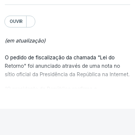
OUVIR
(em atualização)
O pedido de fiscalização da chamada "Lei do
Retorno" foi anunciado através de uma nota no
sítio oficial da Presidência da República na Internet.
“O presidente da República reafirma
a
necessidade de se combater a imigração ilegal
,
VER MAIS
de se controlar eficazmente a imigração legal e de
se garantir a defesa das nossas fronteiras, num
quadro de cooperação entre os Estados europeus
PAÍS
parte do Espaço Schengen”, começa por indicar a