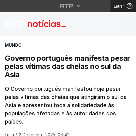
Entrar
Governo português man
MUNDO
Governo português manifesta pesar
pelas vítimas das cheias no sul da
Ásia
O Governo português manifestou hoje pesar
pelas vítimas das cheias que atingiram o sul da
Ásia e apresentou toda a solidariedade às
populações afetadas e às autoridades dos
países.
Lusa
/
2 Dezembro 2025, 08:42