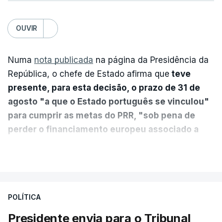
OUVIR
Numa
nota publicada
na página da Presidência da
República, o chefe de Estado afirma que
teve
presente, para esta decisão, o prazo de 31 de
agosto "a que o Estado português se vinculou"
para cumprir as metas do PRR, "sob pena de
perder o financiamento europeu associado a
essa reforma específica".
VER MAIS
António José Seguro entende que a reforma reúne
treze apoios sociais "num só" e pretende "tornar o
POLÍTICA
sistema mais simples, mais justo e transparente".
Presidente envia para o Tribunal