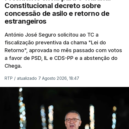
"Sempre que seja possível reduzir burocracias,
Constitucional decreto sobre
eliminar sobreposições e garantir que os apoios
concessão de asilo e retorno de
chegam a quem mais necessita, estaremos a dar
estrangeiros
um passo na direção certa", argumenta o
António José Seguro solicitou ao TC a
Presidente da República.
fiscalização preventiva da chama "Lei do
Retorno", aprovada no mês passado com votos
Assegurar que "ninguém é
a favor de PSD, IL e CDS-PP e a abstenção do
prejudicado"
Chega.
RTP
/
atualizado 7 Agosto 2026, 18:47
O Preisdente deixa, no entanto, deixa alguns
avisos:
uma reforma desta dimensão "deve ter
como primeiro critério a proteção das pessoas"
e "nenhum processo de simplificação pode
traduzir-se numa diminuição da proteção