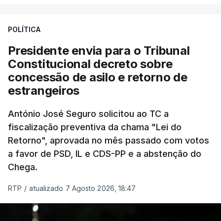
António José Seguro entende que a reforma reúne
treze apoios sociais "num só" e pretende "tornar o
POLÍTICA
sistema mais simples, mais justo e transparente".
Presidente envia para o Tribunal
"Sempre que seja possível reduzir burocracias,
Constitucional decreto sobre
eliminar sobreposições e garantir que os apoios
concessão de asilo e retorno de
chegam a quem mais necessita, estaremos a dar
estrangeiros
um passo na direção certa", argumenta o
António José Seguro solicitou ao TC a
Presidente da República.
fiscalização preventiva da chama "Lei do
Retorno", aprovada no mês passado com votos
Assegurar que "ninguém é
a favor de PSD, IL e CDS-PP e a abstenção do
prejudicado"
Chega.
RTP
/
atualizado 7 Agosto 2026, 18:47
O Preisdente deixa, no entanto, deixa alguns
avisos:
uma reforma desta dimensão "deve ter