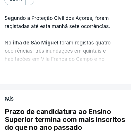
Segundo a Proteção Civil dos Açores, foram
registadas até esta manhã sete ocorrências.
Na
ilha de São Miguel
foram registas quatro
ocorrências: três inundações em quintais e
habitações em Vila Franca do Campo e no
Nordeste uma inundação numa casa.
VER MAIS
Em
São Jorge
houve duas: na freguesia da
Urzelina, no concelho de Velas, foi registada uma
PAÍS
inundação numa habitação e houve um
deslizamento de terras numa estrada nos Nortes,
Prazo de candidatura ao Ensino
que entretanto já foi parcialmente desobstruída.
Superior termina com mais inscritos
do que no ano passado