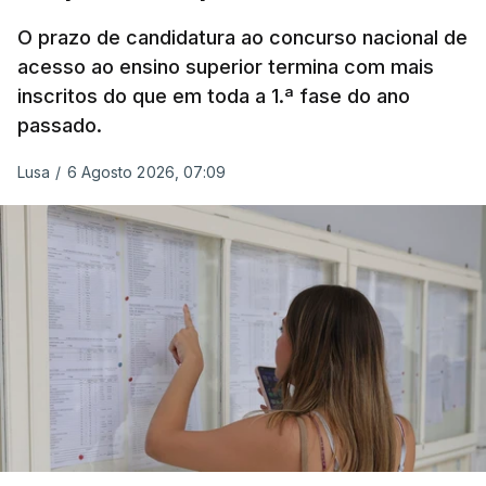
Na
Terceira
, na Praia da Vitória, o mau tempo
deixou o parque de campismo sem condições
O prazo de candidatura ao concurso nacional de
acesso ao ensino superior termina com mais
foram por isso realojadas 67 pessoas no parque de
inscritos do que em toda a 1.ª fase do ano
estacionamento da escola profissional, como
passado.
explicou à RTP Antena 1 Vânia Ferreira, presidente
da Câmara Municipal da Praia da Vitória.
Lusa
/
6 Agosto 2026, 07:09
ERRO
100
ERROR ON HTML5 MEDIA ELEMENT
ESTE CONTEÚDO ESTÁ NESTE
MOMENTO INDISPONÍVEL
O transporte destas pessoas foi feito pela