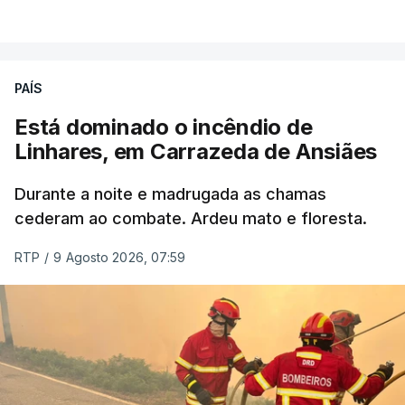
VER MAIS
ERRO
100
PAÍS
ERROR ON HTML5 MEDIA ELEMENT
Está dominado o incêndio de
Linhares, em Carrazeda de Ansiães
ESTE CONTEÚDO ESTÁ NESTE
MOMENTO INDISPONÍVEL
Durante a noite e madrugada as chamas
cederam ao combate. Ardeu mato e floresta.
RTP
/
9 Agosto 2026, 07:59