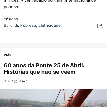
milhões, vivem abaixo do limiar internacional de
pobreza.
TÓPICOS
Burundi
,
Pobreza
,
Eletricidade
,
PAÍS
60 anos da Ponte 25 de Abril.
Histórias que não se veem
9 min.
RTP
/