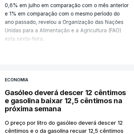
0,6% em julho em comparação com o mês anterior
e 1% em comparação com o mesmo período do
ano passado, revelou a Organização das Nações
Unidas para a Alimentação e a Agricultura (FAO)
esta sexta-feira.
VER MAIS
Os preços globais dos alimentos atingiram o
seu nível mais elevado em três anos e meio,
ECONOMIA
com ondas de calor no Verão e conflitos na
Ucrânia e no Médio Oriente a elevar os
Gasóleo deverá descer 12 cêntimos
custos das colheitas.
e gasolina baixar 12,5 cêntimos na
próxima semana
O índice, que acompanha as variações mensais
de um cabaz de produtos alimentares
O preço por litro do gasóleo deverá descer 12
comercializados internacionalmente, subiu para
cêntimos e o da gasolina recuar 12,5 cêntimos