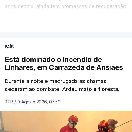
anos depois, ainda tem promessas de recuperação
por cumprir.
VER MAIS
ERRO
100
PAÍS
ERROR ON HTML5 MEDIA ELEMENT
Está dominado o incêndio de
Linhares, em Carrazeda de Ansiães
ESTE CONTEÚDO ESTÁ NESTE
MOMENTO INDISPONÍVEL
Durante a noite e madrugada as chamas
cederam ao combate. Ardeu mato e floresta.
RTP
/
9 Agosto 2026, 07:59