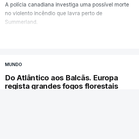
A polícia canadiana investiga uma possível morte
no violento incêndio que lavra perto de
Summerland.
VER MAIS
Éum cenário de terror, descreve o primeiro-ministro
da Columbia Britânica, David Iby.
MUNDO
Do Atlântico aos Balcãs. Europa
ERRO
100
regista grandes fogos florestais
ERROR ON HTML5 MEDIA ELEMENT
As chamas obrigaram à evacuação de dezenas
ESTE CONTEÚDO ESTÁ NESTE
de localidades. Desde maio, já ardeu uma área
MOMENTO INDISPONÍVEL
igual à do Luxemburgo.
RTP
/
9 Agosto 2026, 13:12