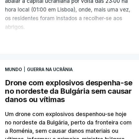
abalar a capital ucraniana por volta das 23:00 na
hora local (01:00 em Lisboa), onde, mais uma vez,
os residentes foram instados a recolher-se aos
abrigos.
A administração militar local tinha anunciado
VER MAIS
pouco antes o acionamento de um "alerta aéreo
devido ao uso de mísseis balísticos".
MUNDO
|
GUERRA NA UCRÂNIA
Na periferia nordeste de Kiev, os ataques russos
Drone com explosivos despenha-se
causaram três mortos, incluindo uma criança de 4
no nordeste da Bulgária sem causar
anos, bem como três feridos, na aldeia de
danos ou vítimas
Pukhivka, segundo os serviços de resgate, sem
especificar se os ataques foram realizados com
Um drone com explosivos despenhou-se hoje
mísseis ou drones.
no nordeste da Bulgária, perto da fronteira com
a Roménia, sem causar danos materiais ou
Na própria capital, foram contabilizados quatro