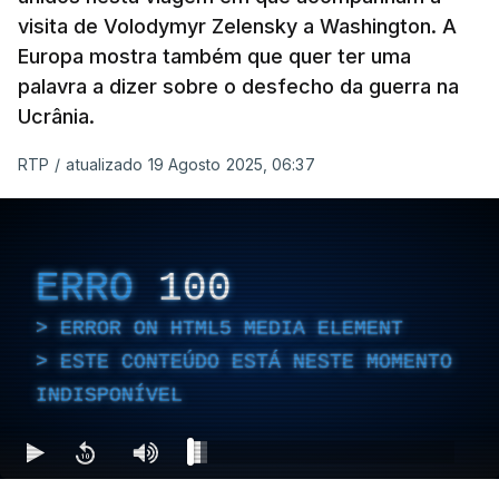
visita de Volodymyr Zelensky a Washington. A
Europa mostra também que quer ter uma
palavra a dizer sobre o desfecho da guerra na
Ucrânia.
RTP
/
atualizado 19 Agosto 2025, 06:37
ERRO
100
ERROR ON HTML5 MEDIA ELEMENT
ESTE CONTEÚDO ESTÁ NESTE MOMENTO
INDISPONÍVEL