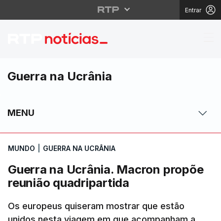
Entrar
Guerra na Ucrânia. Ma
Guerra na Ucrânia
MENU
MUNDO
|
GUERRA NA UCRÂNIA
Guerra na Ucrânia. Macron propõe
reunião quadripartida
Os europeus quiseram mostrar que estão
unidos nesta viagem em que acompanham a