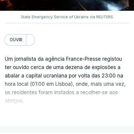
antes de setembro.
State Emergency Service of Ukraine via REUTERS
O presidente ucraniano agradeceu aos Estados
Unidos por estas sanções à Rússia. Zelensky disse
esperar que esta seja uma resposta que leve o
OUVIR
Kremlin a pôr fim ao que considera ser "uma guerra
insana contra o povo e independência ucraniana".
Um jornalista da agência France-Presse registou
ter ouvido cerca de uma dezena de explosões a
Zelensky diz que a pressão americana é vital,
abalar a capital ucraniana por volta das 23:00 na
sobretudo quando Vladimir Putin continua a
hora local (01:00 em Lisboa), onde, mais uma vez,
apostar em mísseis balísticos para atacar território
os residentes foram instados a recolher-se aos
ucraniano.
abrigos.
A administração militar local tinha anunciado
VER MAIS
Também a presidente da Comissão Europeia reagiu
pouco antes o acionamento de um "alerta aéreo
à decisão do Senado americando, saudando a
devido ao uso de mísseis balísticos".
votação que deu luz verde ao novo pacote de