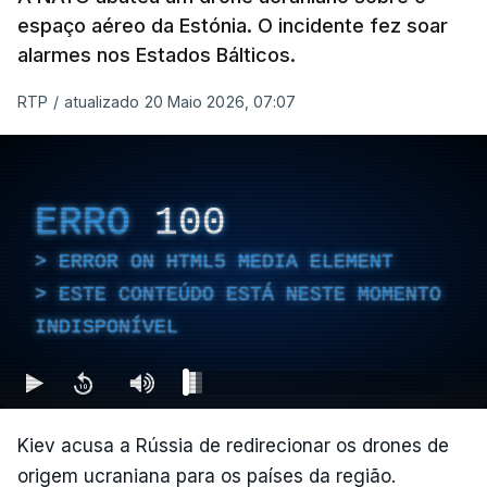
espaço aéreo da Estónia. O incidente fez soar
alarmes nos Estados Bálticos.
RTP
/
atualizado 20 Maio 2026, 07:07
ERRO
100
ERROR ON HTML5 MEDIA ELEMENT
ESTE CONTEÚDO ESTÁ NESTE MOMENTO
INDISPONÍVEL
Kiev acusa a Rússia de redirecionar os drones de
origem ucraniana para os países da região.