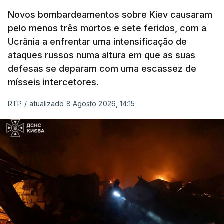
Novos bombardeamentos sobre Kiev causaram
pelo menos três mortos e sete feridos, com a
ERRO
100
Ucrânia a enfrentar uma intensificação de
ERROR ON HTML5 MEDIA ELEMENT
ataques russos numa altura em que as suas
defesas se deparam com uma escassez de
ESTE CONTEÚDO ESTÁ NESTE
mísseis intercetores.
MOMENTO INDISPONÍVEL
RTP
/
atualizado 8 Agosto 2026, 14:15
O pacote permitirá também que o presidente
Donald Trump imponha taxas até 100% aos cinco
principais importadores russos de petróleo e gás.
O documento segue agora para a Câmara dos
Representantes, mas não se espera uma votação