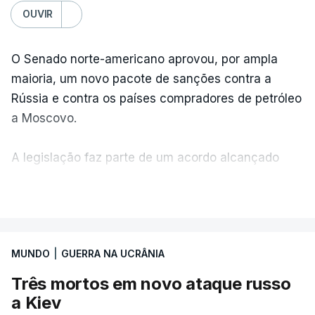
OUVIR
O Senado norte-americano aprovou, por ampla
maioria, um novo pacote de sanções contra a
Rússia e contra os países compradores de petróleo
a Moscovo.
A legislação faz parte de um acordo alcançado
pelos senadores com o objetivo de ajudar a
VER MAIS
Ucrânia a travar as receitas energéticas russas.
Entre essas sanções está a proibição de visto a
MUNDO
|
GUERRA NA UCRÂNIA
Vladimir Putin e aos principais comandantes
militares e ainda a aplicação de tarifas até 500%
Três mortos em novo ataque russo
sobre as exportações russas.
a Kiev