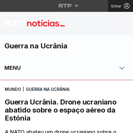
Entrar
Guerra Ucrânia. Drone
Guerra na Ucrânia
MENU
MUNDO
|
GUERRA NA UCRÂNIA
Guerra Ucrânia. Drone ucraniano
abatido sobre o espaço aéreo da
Estónia
A NATO abateu um drone ucraniano sobre o