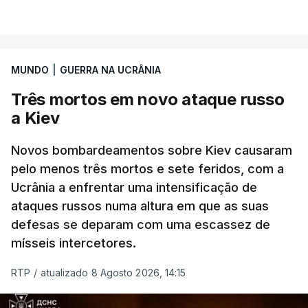
VER MAIS
Ucrânia a travar as receitas energéticas russas.
Entre essas sanções está a proibição de visto a
MUNDO
|
GUERRA NA UCRÂNIA
Vladimir Putin e aos principais comandantes
militares e ainda a aplicação de tarifas até 500%
Três mortos em novo ataque russo
sobre as exportações russas.
a Kiev
Novos bombardeamentos sobre Kiev causaram
pelo menos três mortos e sete feridos, com a
ERRO
100
Ucrânia a enfrentar uma intensificação de
ERROR ON HTML5 MEDIA ELEMENT
ataques russos numa altura em que as suas
defesas se deparam com uma escassez de
ESTE CONTEÚDO ESTÁ NESTE
mísseis intercetores.
MOMENTO INDISPONÍVEL
RTP
/
atualizado 8 Agosto 2026, 14:15