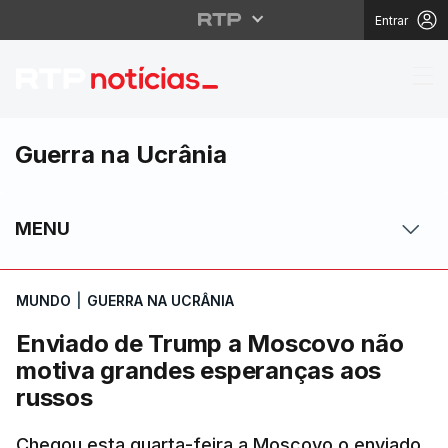
Entrar
Enviado de Trump a M
Guerra na Ucrânia
MENU
MUNDO
|
GUERRA NA UCRÂNIA
Enviado de Trump a Moscovo não
motiva grandes esperanças aos
russos
Chegou esta quarta-feira a Moscovo o enviado