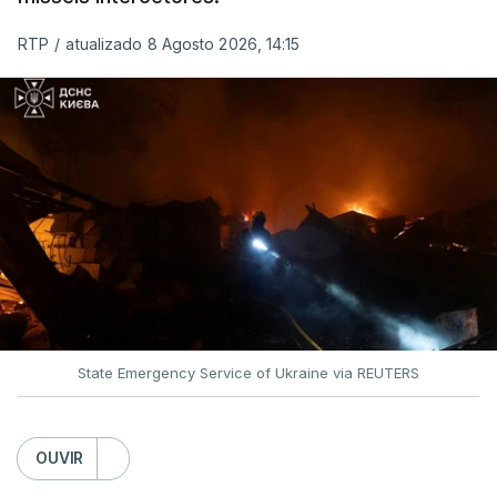
MOMENTO INDISPONÍVEL
RTP
/
atualizado 8 Agosto 2026, 14:15
O pacote permitirá também que o presidente
Donald Trump imponha taxas até 100% aos cinco
principais importadores russos de petróleo e gás.
O documento segue agora para a Câmara dos
Representantes, mas não se espera uma votação
antes de setembro.
State Emergency Service of Ukraine via REUTERS
O presidente ucraniano agradeceu aos Estados
Unidos por estas sanções à Rússia. Zelensky disse
esperar que esta seja uma resposta que leve o
OUVIR
Kremlin a pôr fim ao que considera ser "uma guerra