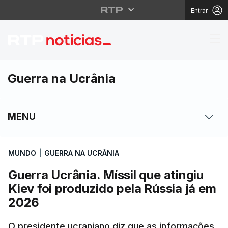
Entrar
Guerra Ucrânia. Míssil
Guerra na Ucrânia
MENU
MUNDO
|
GUERRA NA UCRÂNIA
Guerra Ucrânia. Míssil que atingiu
Kiev foi produzido pela Rússia já em
2026
O presidente ucraniano diz que as informações