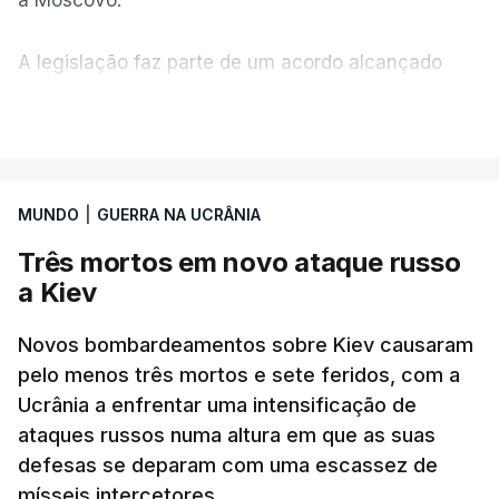
A legislação faz parte de um acordo alcançado
pelos senadores com o objetivo de ajudar a
VER MAIS
Ucrânia a travar as receitas energéticas russas.
Entre essas sanções está a proibição de visto a
MUNDO
|
GUERRA NA UCRÂNIA
Vladimir Putin e aos principais comandantes
militares e ainda a aplicação de tarifas até 500%
Três mortos em novo ataque russo
sobre as exportações russas.
a Kiev
Novos bombardeamentos sobre Kiev causaram
pelo menos três mortos e sete feridos, com a
ERRO
100
Ucrânia a enfrentar uma intensificação de
ERROR ON HTML5 MEDIA ELEMENT
ataques russos numa altura em que as suas
defesas se deparam com uma escassez de
ESTE CONTEÚDO ESTÁ NESTE
mísseis intercetores.