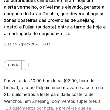
As autoridades chinesas emitiram hoje um
mísseis ou drones.
históricos podem alcançar, quando agem em
alerta vermelho, o nível mais elevado, perante a
conjunto".
chegada do tufão Dolphin, que deverá atingir as
zonas costeiras das províncias de Zhejiang
Coming on the back of the EU’s 21st package, I
(leste) e Fujian (sudeste) entre a tarde de hoje e
ERRO
100
welcome the US Senate’s adoption of the Graham
a madrugada de segunda-feira.
ERROR ON HTML5 MEDIA ELEMENT
Bill.
Lusa
/
9 Agosto 2026, 08:17
ESTE CONTEÚDO ESTÁ NESTE
MOMENTO INDISPONÍVEL
It honours a fierce believer in the power of
coordinated sanctions to weaken Russia's war
OUVIR
machine.
Na própria capital, foram contabilizados quatro
Por volta das 10:00 hora local (03:00, hora de
From Russian oligarchs to energy exports and the
feridos pela autoridade militar, enquanto os
Lisboa), o tufão Dolphin encontrava-se a cerca de
shadow fleet, every source of…
serviços de resgate relataram incêndios em dois
215 quilómetros a leste da cidade costeira de
bairros.
— Ursula von der Leyen (@vonderleyen)
August 7,
Wenzhou, em Zhejiang, com ventos superiores a
2026
160 quilómetros por hora, e prevê-se que se
Mais de quatro anos após o início da invasão da