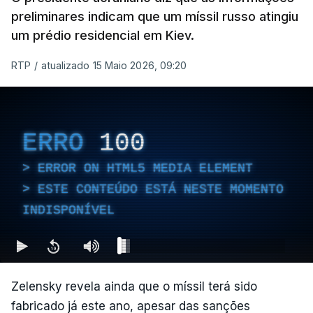
preliminares indicam que um míssil russo atingiu
um prédio residencial em Kiev.
RTP
/
atualizado 15 Maio 2026, 09:20
ERRO
100
ERROR ON HTML5 MEDIA ELEMENT
ESTE CONTEÚDO ESTÁ NESTE MOMENTO
INDISPONÍVEL
Zelensky revela ainda que o míssil terá sido
fabricado já este ano, apesar das sanções