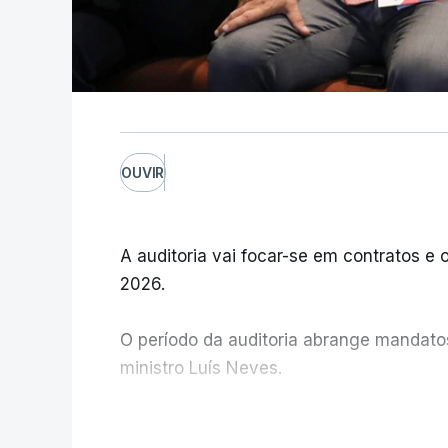
OUVIR
A auditoria vai focar-se em contratos e o
2026.
O período da auditoria abrange mandatos 
ministro Luís Neves.
A Judiciária confirma que foi o atual dir
V