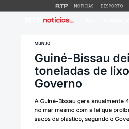
NOTÍCIAS
DESPORTO
PAÍS
MUNDIAL 2
Guiné-Bissau deita
MUNDO
Guiné-Bissau de
toneladas de lixo
Governo
A Guiné-Bissau gera anualmente 40
no mar mesmo com a lei que proíb
sacos de plástico, segundo o Gov