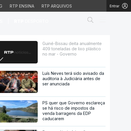
G
RTP ENSINA
RTP ARQUIVOS
Entrar
Abrir campo de
|
S
RTP
DESPORTO
das de lixo plástico no
Guiné-Bissau deita anualmente
409 toneladas de lixo plástico
no mar - Governo
Luís Neves terá sido avisado da
auditoria à Judiciária antes de
ser anunciada
PS quer que Governo esclareça
se há risco de impostos da
venda barragens da EDP
caducarem