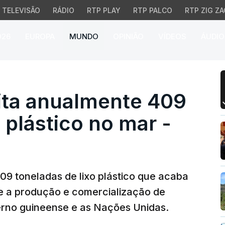
TELEVISÃO
RÁDIO
RTP PLAY
RTP PALCO
RTP ZIG ZA
026
EUROPA
MUNDO
OPINIÃO
VÍDEOS
ÁUDIO
 anualmente 409 tonela
ita anualmente 409
 plástico no mar -
9 toneladas de lixo plástico que acaba
e a produção e comercialização de
erno guineense e as Nações Unidas.