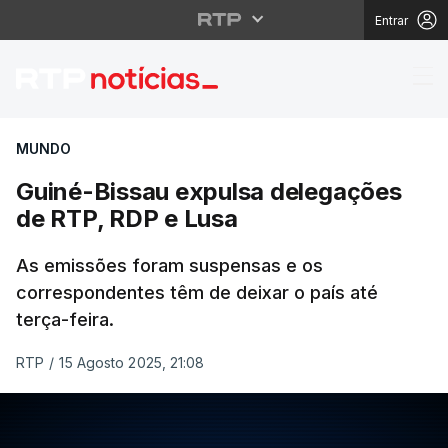
Entrar
Guiné-Bissau expulsa
MUNDO
Guiné-Bissau expulsa delegações
de RTP, RDP e Lusa
As emissões foram suspensas e os
correspondentes têm de deixar o país até
terça-feira.
RTP
/
15 Agosto 2025, 21:08