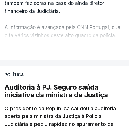
também fez obras na casa do ainda diretor
financeiro da Judiciária.
A informação é avançada pela CNN Portugal, que
cita vários vizinhos deste alto quadro da polícia.
VER MAIS
Foi o diretor financeiro, Álvaro Pires, que assumiu a
responsabilidade de sugerir as instalações da
Construbarcelos para acolher um atrelado
POLÍTICA
apreendido numa operação de droga.
Auditoria à PJ. Seguro saúda
iniciativa da ministra da Justiça
O presidente da República saudou a auditoria
aberta pela ministra da Justiça à Polícia
Judiciária e pediu rapidez no apuramento de