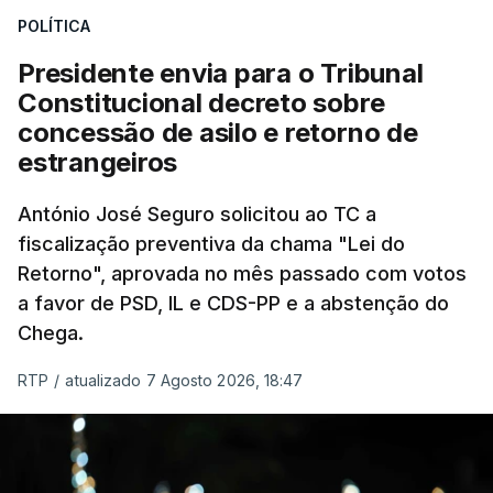
POLÍTICA
sistema mais simples, mais justo e transparente".
Presidente envia para o Tribunal
"Sempre que seja possível reduzir burocracias,
Constitucional decreto sobre
eliminar sobreposições e garantir que os apoios
concessão de asilo e retorno de
chegam a quem mais necessita, estaremos a dar
estrangeiros
um passo na direção certa", argumenta o
António José Seguro solicitou ao TC a
Presidente da República.
fiscalização preventiva da chama "Lei do
Retorno", aprovada no mês passado com votos
Assegurar que "ninguém é
a favor de PSD, IL e CDS-PP e a abstenção do
prejudicado"
Chega.
RTP
/
atualizado 7 Agosto 2026, 18:47
O Preisdente deixa, no entanto, deixa alguns
avisos:
uma reforma desta dimensão "deve ter
como primeiro critério a proteção das pessoas"