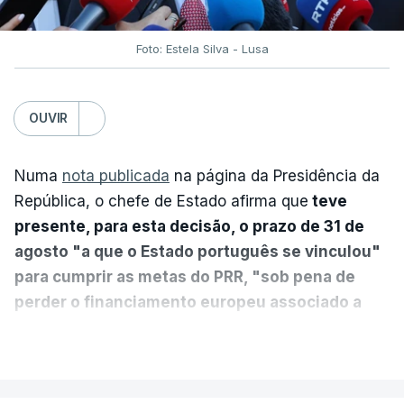
Foto: Estela Silva - Lusa
OUVIR
Numa
nota publicada
na página da Presidência da
República, o chefe de Estado afirma que
teve
presente, para esta decisão, o prazo de 31 de
agosto "a que o Estado português se vinculou"
para cumprir as metas do PRR, "sob pena de
perder o financiamento europeu associado a
essa reforma específica".
VER MAIS
António José Seguro entende que a reforma reúne
treze apoios sociais "num só" e pretende "tornar o