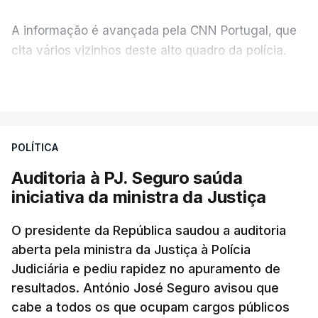
A informação é avançada pela CNN Portugal, que
cita vários vizinhos deste alto quadro da polícia.
VER MAIS
Foi o diretor financeiro, Álvaro Pires, que assumiu a
responsabilidade de sugerir as instalações da
Construbarcelos para acolher um atrelado
POLÍTICA
apreendido numa operação de droga.
Auditoria à PJ. Seguro saúda
iniciativa da ministra da Justiça
O presidente da República saudou a auditoria
aberta pela ministra da Justiça à Polícia
Judiciária e pediu rapidez no apuramento de
resultados. António José Seguro avisou que
cabe a todos os que ocupam cargos públicos