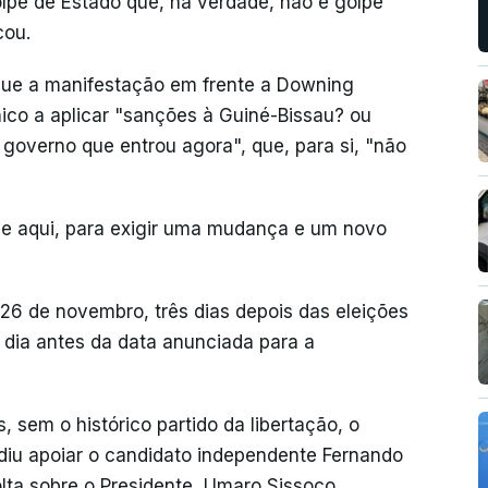
lpe de Estado que, na verdade, não é golpe
cou.
que a manifestação em frente a Downing
nico a aplicar "sanções à Guiné-Bissau? ou
governo que entrou agora", que, para si, "não
oje aqui, para exigir uma mudança e um novo
26 de novembro, três dias depois das eleições
um dia antes da data anunciada para a
, sem o histórico partido da libertação, o
cidiu apoiar o candidato independente Fernando
olta sobre o Presidente, Umaro Sissoco