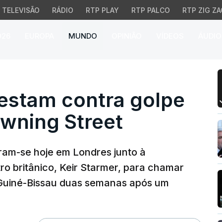
TELEVISÃO
RÁDIO
RTP PLAY
RTP PALCO
RTP ZIG ZA
026
EUROPA
MUNDO
OPINIÃO
VÍDEOS
ÁUDIO
am contra golpe militar
estam contra golpe
owning Street
am-se hoje em Londres junto à
tro britânico, Keir Starmer, para chamar
a Guiné-Bissau duas semanas após um