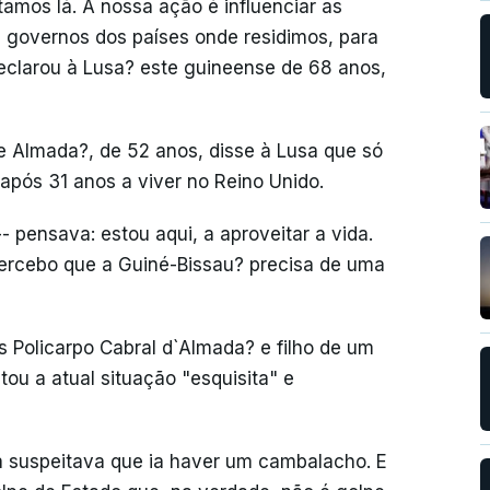
amos lá. A nossa ação é influenciar as
 governos dos países onde residimos, para
eclarou à Lusa? este guineense de 68 anos,
e Almada?, de 52 anos, disse à Lusa que só
 após 31 anos a viver no Reino Unido.
 pensava: estou aqui, a aproveitar a vida.
percebo que a Guiné-Bissau? precisa de uma
is Policarpo Cabral d`Almada? e filho de um
tou a atual situação "esquisita" e
á suspeitava que ia haver um cambalacho. E