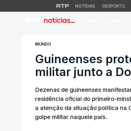
NOTÍCIAS
DESPORTO
PAÍS
MUNDIAL 2
Guineenses protest
MUNDO
Guineenses prot
militar junto a D
Dezenas de guineenses manifestar
residência oficial do primeiro-mins
a atenção da situação política n
golpe militar naquele país.