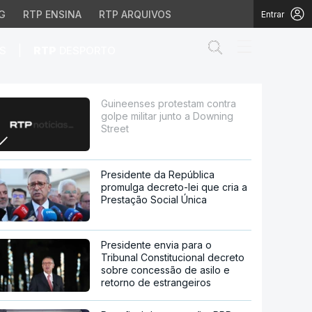
G
RTP ENSINA
RTP ARQUIVOS
Entrar
Abrir campo de
|
S
RTP
DESPORTO
 junto a Downing Street
Guineenses protestam contra
golpe militar junto a Downing
Street
Presidente da República
promulga decreto-lei que cria a
Prestação Social Única
Presidente envia para o
Tribunal Constitucional decreto
sobre concessão de asilo e
retorno de estrangeiros