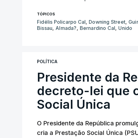
TÓPICOS
Fidélis Policarpo Cal
,
Downing Street
,
Gui
Bissau
,
Almada?
,
Bernardino Cal
,
Unido
POLÍTICA
Presidente da R
decreto-lei que 
Social Única
O Presidente da República promulg
cria a Prestação Social Única (PSU