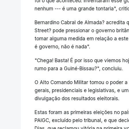
foi o que aconteceu: inventaram esse go
nenhum --- é uma grande tontaria", criti
Bernardino Cabral de Almada? acredita 
Street? pode pressionar o governo britâ
tomar alguma medida em relação a este 
é governo, não é nada".
"Chega! Basta! É por isso que viemos h
rumo para a Guiné-Bissau?", concluiu.
O Alto Comando Militar tomou o poder a 
gerais, presidenciais e legislativas, e 
divulgação dos resultados eleitorais.
Estas foram as primeiras eleições no país
PAIGC, excluído pelo tribunal, e que de
Dias, que reclamou vitória na primeira v