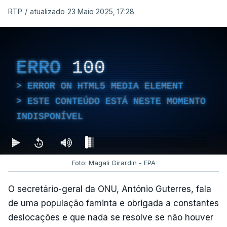
RTP
/
atualizado 23 Maio 2025, 17:28
ERRO
100
ERROR ON HTML5 MEDIA ELEMENT
ESTE CONTEÚDO ESTÁ NESTE MOMENTO
INDISPONÍVEL
Foto: Magali Girardin - EPA
O secretário-geral da ONU, António Guterres, fala
de uma população faminta e obrigada a constantes
deslocações e que nada se resolve se não houver