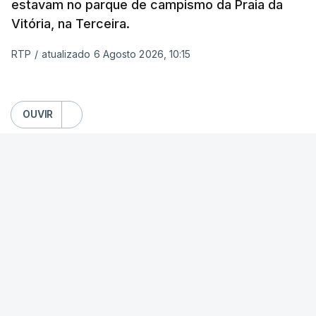
estavam no parque de campismo da Praia da
Vitória, na Terceira.
RTP
/
atualizado 6 Agosto 2026, 10:15
OUVIR
Segundo a Proteção Civil dos Açores, foram
registadas até esta manhã sete ocorrências.
Na
ilha de São Miguel
foram registas quatro
ocorrências: três inundações em quintais e
habitações em Vila Franca do Campo e no
Nordeste uma inundação numa casa.
VER MAIS