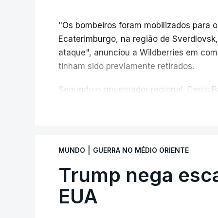
"Os bombeiros foram mobilizados para o
Ecaterimburgo, na região de Sverdlovsk,
ataque", anunciou a Wildberries em com
tinham sido previamente retirados.
Segundo o governador regional, Denis Pa
do centro logístico, sem deixar vítimas.
V
Desde meados de julho, a Ucrânia atingi
Wildberries --- uma plataforma de comér
|
MUNDO
GUERRA NO MÉDIO ORIENTE
chamada de "Amazon russa" --- espalhad
anexada.
Trump nega esc
EUA
Os primeiros ataques, ocorridos na noite 
quase 90 feridos em instalações nas re