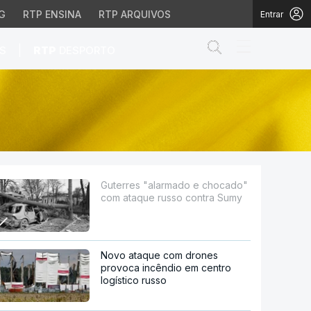
G
RTP ENSINA
RTP ARQUIVOS
Entrar
Abrir campo de
|
S
RTP
DESPORTO
ue russo contra Sumy
Guterres "alarmado e chocado"
com ataque russo contra Sumy
Novo ataque com drones
provoca incêndio em centro
logístico russo