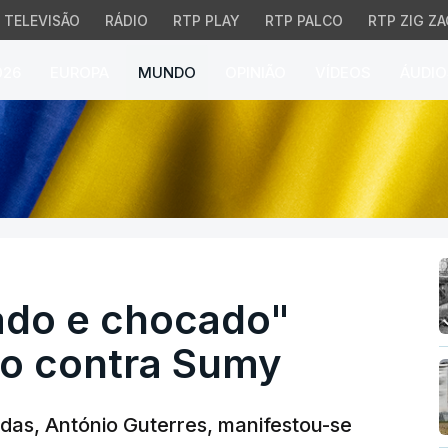
TELEVISÃO
RÁDIO
RTP PLAY
RTP PALCO
RTP ZIG ZA
026
EUROPA
MUNDO
OPINIÃO
VÍDEOS
ÁUDIO
o e chocado" com ataq
ado e chocado"
o contra Sumy
das, António Guterres, manifestou-se