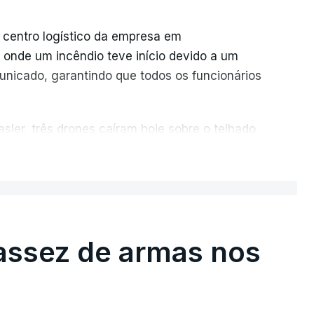
 centro logístico da empresa em
 onde um incêndio teve início devido a um
unicado, garantindo que todos os funcionários
sler, três drones caíram hoje sobre o telhado
ER MAIS
u cerca de 20 instalações pertencentes à
cio online muito popular, frequentemente
as por quase toda a Rússia e na Crimeia
assez de armas nos
de 17 para 18 de julho, fizeram oito mortos e
giões de Moscovo e Tambov (centro-oeste).