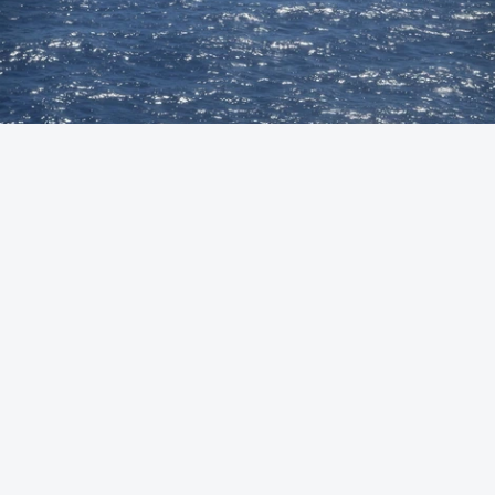
Foto: Autoridade Marítima Nacional
OUVIR
A Polícia Judiciária (PJ) apreendeu 421 quilos de
cocaína ao largo de Sines. O conjunto de fardos de