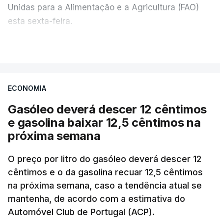
Unidas para a Alimentação e a Agricultura (FAO)
esta sexta-feira.
VER MAIS
Os preços globais dos alimentos atingiram o
seu nível mais elevado em três anos e meio,
ECONOMIA
com ondas de calor no Verão e conflitos na
Ucrânia e no Médio Oriente a elevar os
Gasóleo deverá descer 12 cêntimos
custos das colheitas.
e gasolina baixar 12,5 cêntimos na
próxima semana
O índice, que acompanha as variações mensais
de um cabaz de produtos alimentares
O preço por litro do gasóleo deverá descer 12
comercializados internacionalmente, subiu para
cêntimos e o da gasolina recuar 12,5 cêntimos
na próxima semana, caso a tendência atual se
131,1 pontos em julho, face aos 130,3 de junho.
mantenha, de acordo com a estimativa do
Automóvel Club de Portugal (ACP).
O aumento dos preços dos alimentos básicos