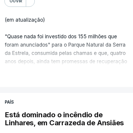
OUVIR
(em atualização)
"Quase nada foi investido dos 155 milhões que
foram anunciados" para o Parque Natural da Serra
da Estrela, consumida pelas chamas e que, quatro
anos depois, ainda tem promessas de recuperação
por cumprir.
VER MAIS
ERRO
100
PAÍS
ERROR ON HTML5 MEDIA ELEMENT
Está dominado o incêndio de
Linhares, em Carrazeda de Ansiães
ESTE CONTEÚDO ESTÁ NESTE
MOMENTO INDISPONÍVEL