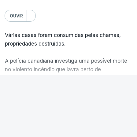
OUVIR
Várias casas foram consumidas pelas chamas,
propriedades destruídas.
A polícia canadiana investiga uma possível morte
no violento incêndio que lavra perto de
Summerland.
VER MAIS
Éum cenário de terror, descreve o primeiro-ministro
da Columbia Britânica, David Iby.
POLÍTICA
Ficou por cumprir promessa do
ERRO
100