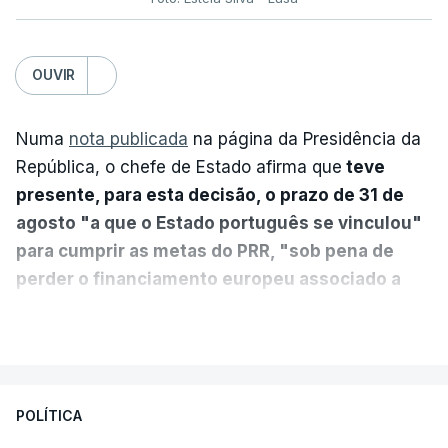
OUVIR
Numa
nota publicada
na página da Presidência da
República, o chefe de Estado afirma que
teve
presente, para esta decisão, o prazo de 31 de
agosto "a que o Estado português se vinculou"
para cumprir as metas do PRR, "sob pena de
perder o financiamento europeu associado a
essa reforma específica".
VER MAIS
António José Seguro entende que a reforma reúne
treze apoios sociais "num só" e pretende "tornar o
POLÍTICA
sistema mais simples, mais justo e transparente".