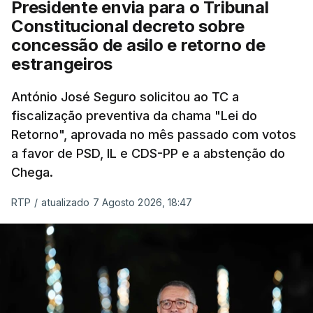
Presidente envia para o Tribunal
"Sempre que seja possível reduzir burocracias,
Constitucional decreto sobre
eliminar sobreposições e garantir que os apoios
concessão de asilo e retorno de
chegam a quem mais necessita, estaremos a dar
estrangeiros
um passo na direção certa", argumenta o
António José Seguro solicitou ao TC a
Presidente da República.
fiscalização preventiva da chama "Lei do
Retorno", aprovada no mês passado com votos
Assegurar que "ninguém é
a favor de PSD, IL e CDS-PP e a abstenção do
prejudicado"
Chega.
RTP
/
atualizado 7 Agosto 2026, 18:47
O Preisdente deixa, no entanto, deixa alguns
avisos:
uma reforma desta dimensão "deve ter
como primeiro critério a proteção das pessoas"
e "nenhum processo de simplificação pode
traduzir-se numa diminuição da proteção