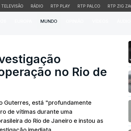
TELEVISÃO
RÁDIO
RTP PLAY
RTP PALCO
RTP ZIG ZA
026
EUROPA
MUNDO
OPINIÃO
VÍDEOS
ÁUDIO
estigação imediata a me
nvestigação
operação no Rio de
io Guterres, está "profundamente
o de vítimas durante uma
asileira do Rio de Janeiro e instou as
estigação imediata.