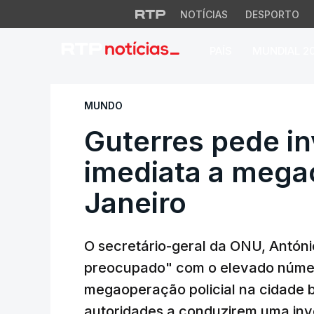
NOTÍCIAS
DESPORTO
PAÍS
MUNDIAL 2
Guterres pede inv
MUNDO
Guterres pede i
imediata a mega
Janeiro
O secretário-geral da ONU, Antón
preocupado" com o elevado númer
megaoperação policial na cidade br
autoridades a conduzirem uma inv