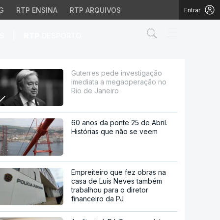
G
RTP ENSINA
RTP ARQUIVOS
Entrar
Abrir campo de
|
S
RTP
DESPORTO
gaoperação no Rio de J
Guterres pede investigação
imediata a megaoperação no
Rio de Janeiro
60 anos da ponte 25 de Abril.
Histórias que não se veem
Empreiteiro que fez obras na
casa de Luís Neves também
trabalhou para o diretor
financeiro da PJ