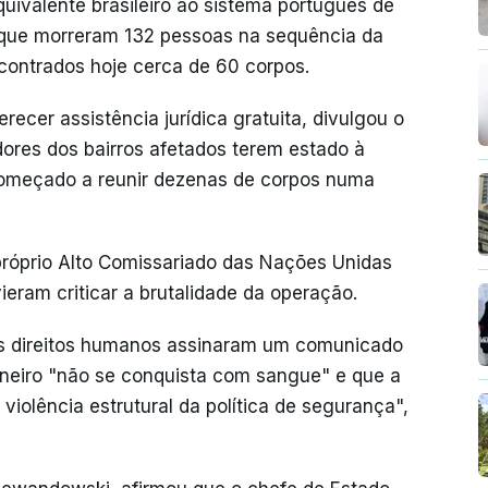
quivalente brasileiro ao sistema português de
se que morreram 132 pessoas na sequência da
ontrados hoje cerca de 60 corpos.
recer assistência jurídica gratuita, divulgou o
res dos bairros afetados terem estado à
começado a reunir dezenas de corpos numa
róprio Alto Comissariado das Nações Unidas
eram criticar a brutalidade da operação.
s direitos humanos assinaram um comunicado
neiro "não se conquista com sangue" e que a
violência estrutural da política de segurança",