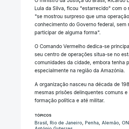
O ministro da Justiça do Brasil, Ricard
Lula da Silva, ficou "estarrecido" com
"se mostrou surpreso que uma operaçã
conhecimento do Governo federal, sem 
participar de alguma forma".
O Comando Vermelho dedica-se principal
seu centro de operações situa-se no est
comunidades da cidade, embora tenha p
especialmente na região da Amazónia.
A organização nasceu na década de 1980
mesmas prisões delinquentes comuns e
formação política e até militar.
TÓPICOS
Brasil
,
Rio de Janeiro
,
Penha
,
Alemão
,
ON
António Guterres
,