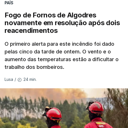
nada disto é incompatível com tratarmos com
PAÍS
dignidade as pessoas, designadamente menores e
Fogo de Fornos de Algodres
crianças", acrescentou.
novamente em resolução após dois
reacendimentos
António José Seguro mostrou dúvidas sobre se é
garantido o superior interesse da criança.
O primeiro alerta para este incêndio foi dado
pelas cinco da tarde de ontem. O vento e o
aumento das temperaturas estão a dificultar o
trabalho dos bombeiros.
ERRO
100
ERROR ON HTML5 MEDIA ELEMENT
24 min.
Lusa
/
ESTE CONTEÚDO ESTÁ NESTE
MOMENTO INDISPONÍVEL
O Chega considerou "de uma enorme gravidade" a