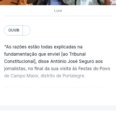
Lusa
OUVIR
"As razões estão todas explicadas na
fundamentação que enviei [ao Tribunal
Constitucional], disse António José Seguro aos
jornalistas, no final da sua visita às Festas do Povo
de Campo Maior, distrito de Portalegre.
"Eu sou contra a imigração clandestina, é preciso
combater ferozmente a imigração ilegal,
VER MAIS
precisamos de regular a nossa imigração e
precisamos de defender as nossas fronteiras e