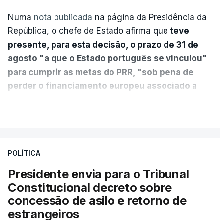
Numa
nota publicada
na página da Presidência da
República, o chefe de Estado afirma que
teve
presente, para esta decisão, o prazo de 31 de
agosto "a que o Estado português se vinculou"
para cumprir as metas do PRR, "sob pena de
perder o financiamento europeu associado a
essa reforma específica".
VER MAIS
António José Seguro entende que a reforma reúne
treze apoios sociais "num só" e pretende "tornar o
POLÍTICA
sistema mais simples, mais justo e transparente".
Presidente envia para o Tribunal
"Sempre que seja possível reduzir burocracias,
Constitucional decreto sobre
eliminar sobreposições e garantir que os apoios
concessão de asilo e retorno de
chegam a quem mais necessita, estaremos a dar
estrangeiros