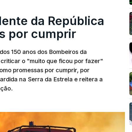
dente da República
s por cumprir
os 150 anos dos Bombeiros da
riticar o "muito que ficou por fazer"
como promessas por cumprir, por
rdida na Serra da Estrela e reitera a
nção.