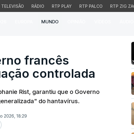
TELEVISÃO
RÁDIO
RTP PLAY
RTP PALCO
RTP ZIG ZA
026
EUROPA
MUNDO
OPINIÃO
VÍDEOS
ÁUDIO
o francês garante ter a
erno francês
tuação controlada
phanie Rist, garantiu que o Governo
eneralizada" do hantavírus.
io 2026, 18:29