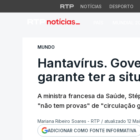
NOTÍCIAS
DESPORTO
PAÍS
MUNDIAL 2
Hantavírus. Govern
MUNDO
Hantavírus. Gov
garante ter a si
A ministra francesa da Saúde, Sté
"não tem provas" de "circulação g
Mariana Ribeiro Soares - RTP
/
atualizado 12 Ma
ADICIONAR COMO FONTE INFORMATIVA