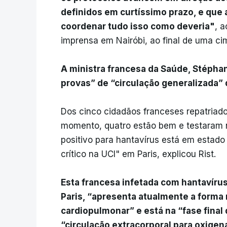
definidos em curtíssimo prazo, e que
coordenar tudo isso como deveria"
, 
imprensa em Nairóbi, ao final de uma cim
A ministra francesa da Saúde, Stéphan
provas” de “circulação generalizada” 
Dos cinco cidadãos franceses repatriad
momento, quatro estão bem e testaram 
positivo para hantavírus está em estad
crítico na UCI" em Paris, explicou Rist.
Esta francesa infetada com hantavírus
Paris, “apresenta atualmente a forma
cardiopulmonar” e está na “fase final
“circulação extracorporal para oxigena