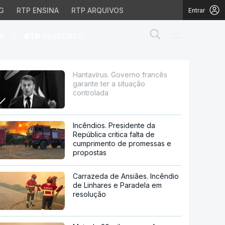
G
RTP ENSINA
RTP ARQUIVOS
Entrar
Abrir campo de
|
S
RTP
DESPORTO
 situação controlada
Hantavírus. Governo francês
garante ter a situação
controlada
Incêndios. Presidente da
República critica falta de
cumprimento de promessas e
propostas
Carrazeda de Ansiães. Incêndio
de Linhares e Paradela em
resolução