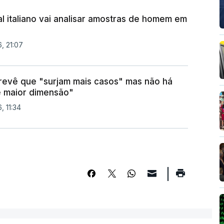
al italiano vai analisar amostras de homem em
, 21:07
revê que "surjam mais casos" mas não há
e maior dimensão"
, 11:34