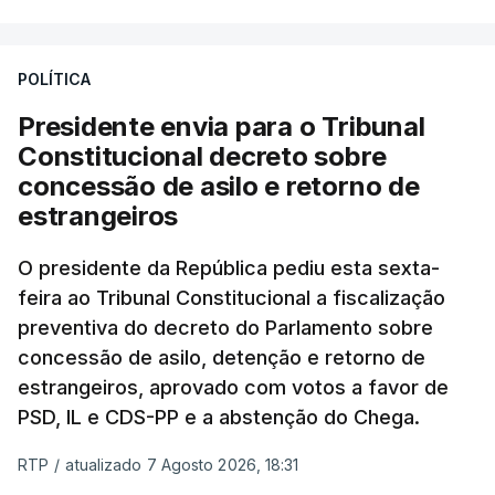
António José Seguro entende que a reforma reúne
treze apoios sociais "num só" e pretende "tornar o
POLÍTICA
sistema mais simples, mais justo e transparente".
Presidente envia para o Tribunal
"Sempre que seja possível reduzir burocracias,
Constitucional decreto sobre
eliminar sobreposições e garantir que os apoios
concessão de asilo e retorno de
chegam a quem mais necessita, estaremos a dar
estrangeiros
um passo na direção certa", argumenta o
O presidente da República pediu esta sexta-
Presidente da República.
feira ao Tribunal Constitucional a fiscalização
preventiva do decreto do Parlamento sobre
Assegurar que "ninguém é
concessão de asilo, detenção e retorno de
prejudicado"
estrangeiros, aprovado com votos a favor de
PSD, IL e CDS-PP e a abstenção do Chega.
RTP
/
atualizado 7 Agosto 2026, 18:31
O Preisdente deixa, no entanto, deixa alguns