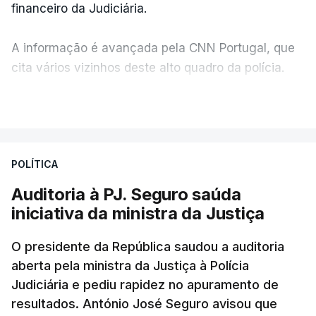
financeiro da Judiciária.
A informação é avançada pela CNN Portugal, que
cita vários vizinhos deste alto quadro da polícia.
VER MAIS
Foi o diretor financeiro, Álvaro Pires, que assumiu a
responsabilidade de sugerir as instalações da
Construbarcelos para acolher um atrelado
POLÍTICA
apreendido numa operação de droga.
Auditoria à PJ. Seguro saúda
iniciativa da ministra da Justiça
O presidente da República saudou a auditoria
aberta pela ministra da Justiça à Polícia
Judiciária e pediu rapidez no apuramento de
resultados. António José Seguro avisou que