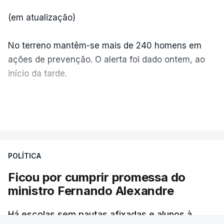
(em atualização)
No terreno mantêm-se mais de 240 homens em
ações de prevenção. O alerta foi dado ontem, ao
início da tarde.
Mais de 20 mil pessoas foram retiradas de casa
VER MAIS
por causa dos violentos incêndios no Canadá
POLÍTICA
Ficou por cumprir promessa do
ministro Fernando Alexandre
Há escolas sem pautas afixadas e alunos à