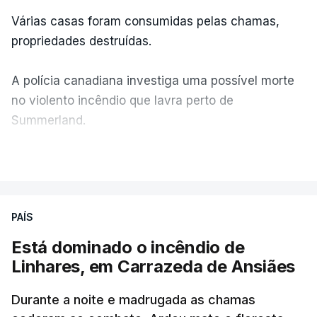
Várias casas foram consumidas pelas chamas,
propriedades destruídas.
A polícia canadiana investiga uma possível morte
no violento incêndio que lavra perto de
Summerland.
VER MAIS
Éum cenário de terror, descreve o primeiro-ministro
da Columbia Britânica, David Iby.
PAÍS
Está dominado o incêndio de
ERRO
100
Linhares, em Carrazeda de Ansiães
ERROR ON HTML5 MEDIA ELEMENT
Durante a noite e madrugada as chamas
ESTE CONTEÚDO ESTÁ NESTE