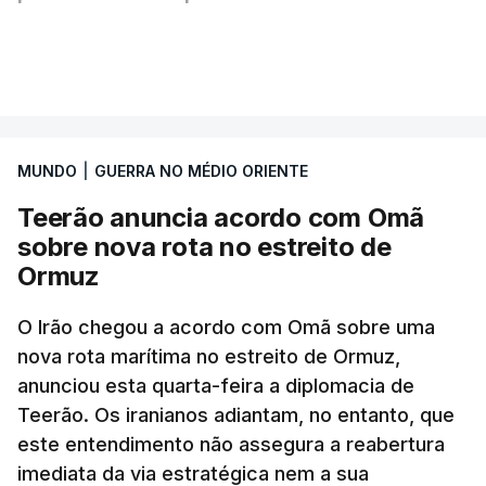
Segundo o diário britânico
The Guardian
, este
VER MAIS
posto avançado deverá abrigar tropas
marroquinas. O contrato foi concedido à Arkel
International, uma empresa com sede no Louisiana
MUNDO
|
GUERRA NO MÉDIO ORIENTE
que já colaborou com a Administração norte-
americana em projetos no Médio Oriente,
Teerão anuncia acordo com Omã
nomeadamente no Iraque.
sobre nova rota no estreito de
Ormuz
Com uma área muito reduzida,
esta pequena base
militar deverá ficar nos 60 por cento de
O Irão chegou a acordo com Omã sobre uma
nova rota marítima no estreito de Ormuz,
território de Gaza que Israel controla e a cerca
anunciou esta quarta-feira a diplomacia de
de 1,5 quilómetros da fronteira com Israel.
Teerão. Os iranianos adiantam, no entanto, que
Permite, desta forma, uma extração rápida em
este entendimento não assegura a reabertura
caso de ataque.
imediata da via estratégica nem a sua