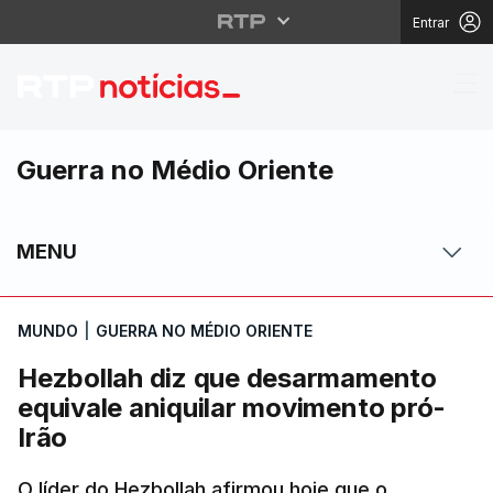
Entrar
Hezbollah diz que des
Guerra no Médio Oriente
MENU
MUNDO
|
GUERRA NO MÉDIO ORIENTE
Hezbollah diz que desarmamento
equivale aniquilar movimento pró-
Irão
O líder do Hezbollah afirmou hoje que o