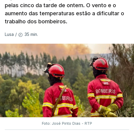
pelas cinco da tarde de ontem. O vento e o
aumento das temperaturas estão a dificultar o
trabalho dos bombeiros.
ERRO
100
ERROR ON HTML5 MEDIA ELEMENT
35 min.
Lusa
/
ESTE CONTEÚDO ESTÁ NESTE
MOMENTO INDISPONÍVEL
O Chega considerou "de uma enorme gravidade" a
decisão do Presidente da República
de enviar para
o Tribunal Constitucional o decreto sobre retorno
de estrangeiros, sustentando tratar-se de "uma
irresponsabilidade".
Foto: José Pinto Dias - RTP
Na sexta-feira, a Presidência da República