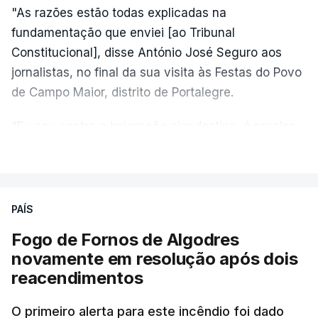
"As razões estão todas explicadas na
fundamentação que enviei [ao Tribunal
Constitucional], disse António José Seguro aos
jornalistas, no final da sua visita às Festas do Povo
de Campo Maior, distrito de Portalegre.
"Eu sou contra a imigração clandestina, é preciso
combater ferozmente a imigração ilegal,
VER MAIS
precisamos de regular a nossa imigração e
precisamos de defender as nossas fronteiras e
nada disto é incompatível com tratarmos com
PAÍS
dignidade as pessoas, designadamente menores e
Fogo de Fornos de Algodres
crianças", acrescentou.
novamente em resolução após dois
reacendimentos
António José Seguro mostrou dúvidas sobre se é
garantido o superior interesse da criança.
O primeiro alerta para este incêndio foi dado