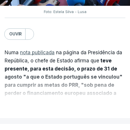
Foto: Estela Silva - Lusa
OUVIR
Numa
nota publicada
na página da Presidência da
República, o chefe de Estado afirma que
teve
presente, para esta decisão, o prazo de 31 de
agosto "a que o Estado português se vinculou"
para cumprir as metas do PRR, "sob pena de
perder o financiamento europeu associado a
essa reforma específica".
VER MAIS
António José Seguro entende que a reforma reúne
treze apoios sociais "num só" e pretende "tornar o