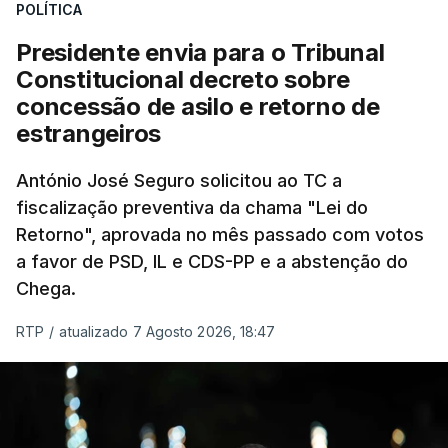
POLÍTICA
sistema mais simples, mais justo e transparente".
Presidente envia para o Tribunal
"Sempre que seja possível reduzir burocracias,
Constitucional decreto sobre
eliminar sobreposições e garantir que os apoios
concessão de asilo e retorno de
chegam a quem mais necessita, estaremos a dar
estrangeiros
um passo na direção certa", argumenta o
António José Seguro solicitou ao TC a
Presidente da República.
fiscalização preventiva da chama "Lei do
Retorno", aprovada no mês passado com votos
Assegurar que "ninguém é
a favor de PSD, IL e CDS-PP e a abstenção do
prejudicado"
Chega.
RTP
/
atualizado 7 Agosto 2026, 18:47
O Preisdente deixa, no entanto, deixa alguns
avisos:
uma reforma desta dimensão "deve ter
como primeiro critério a proteção das pessoas"