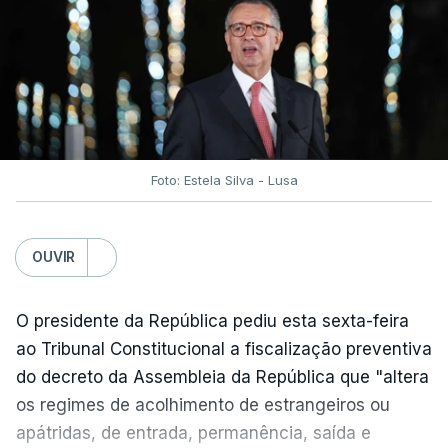
e "nenhum processo de simplificação pode
traduzir-se numa diminuição da proteção
social".
António José Seguro vinca que se
deverá
assegurar que "ninguém é prejudicado face à
situação de que hoje beneficia"
, dando especial
Foto: Estela Silva - Lusa
atenção a quem vive em situações "de maior
fragilidade", como as famílias de menores
rendimentos, os idosos ou pessoas com
OUVIR
deficiência.
O presidente da República pediu esta sexta-feira
O Presidente da República sublinha que as
ao Tribunal Constitucional a fiscalização preventiva
prestações sociais são um mecanismo essencial
do decreto da Assembleia da República que "altera
de "combate à pobreza e à exclusão social". Faz
os regimes de acolhimento de estrangeiros ou
ainda referência ao estudo recente da OCDE que
apátridas, de entrada, permanência, saída e