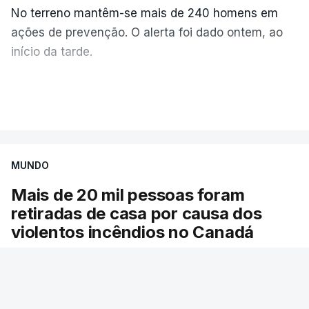
No terreno mantêm-se mais de 240 homens em
ações de prevenção. O alerta foi dado ontem, ao
início da tarde.
Mais de 20 mil pessoas foram retiradas de casa
VER MAIS
por causa dos violentos incêndios no Canadá
MUNDO
Mais de 20 mil pessoas foram
retiradas de casa por causa dos
violentos incêndios no Canadá
Milhares de pessoas têm ordem de evacuação.
O governo da província declarou o estado de
emergência por causa de dezenas de incêndios