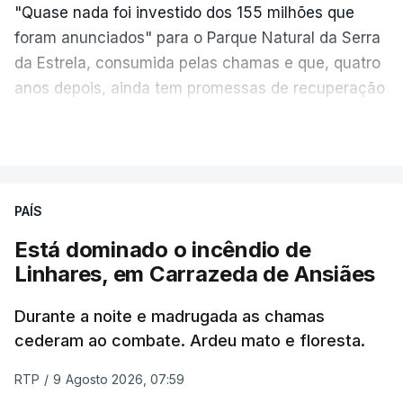
"Quase nada foi investido dos 155 milhões que
foram anunciados" para o Parque Natural da Serra
da Estrela, consumida pelas chamas e que, quatro
anos depois, ainda tem promessas de recuperação
por cumprir.
VER MAIS
ERRO
100
PAÍS
ERROR ON HTML5 MEDIA ELEMENT
Está dominado o incêndio de
Linhares, em Carrazeda de Ansiães
ESTE CONTEÚDO ESTÁ NESTE
MOMENTO INDISPONÍVEL
Durante a noite e madrugada as chamas
cederam ao combate. Ardeu mato e floresta.
RTP
/
9 Agosto 2026, 07:59