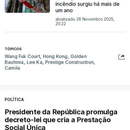
incêndio surgiu há mais de
um ano
atualizado 28 Novembro 2025,
20:22
TÓPICOS
Wang Fuk Court
,
Hong Kong
,
Golden
Bauhinia
,
Lee Ka
,
Prestige Construction
,
Camila
POLÍTICA
Presidente da República promulga
decreto-lei que cria a Prestação
Social Única