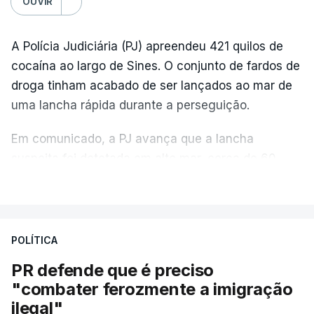
OUVIR
A Polícia Judiciária (PJ) apreendeu 421 quilos de
cocaína ao largo de Sines. O conjunto de fardos de
droga tinham acabado de ser lançados ao mar de
uma lancha rápida durante a perseguição.
Em comunicado, a PJ avança que a lancha
suspeita foi detetada em alto mar, cerca de 60
milhas náuticas ao largo de Sines.
VER MAIS
A apreensão aconteceu na tarde desta sexta-feira,
desencadeando uma ação de prevenção
POLÍTICA
desencadeada pela Polícia Judiciária, em
PR defende que é preciso
articulação com a Marinha, a Autoridade Marítima
"combater ferozmente a imigração
Nacional e a Força Aérea.
ilegal"