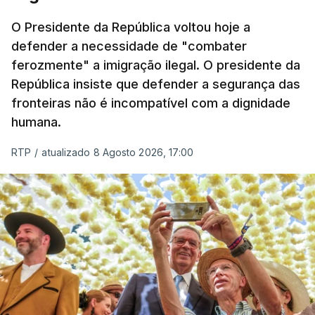
O ano de 2026 tem sido um ano de recordes: foi
O Presidente da República voltou hoje a
apreendida mais cocaína até ao momento de que
defender a necessidade de "combater
em todo o ano de 2025.
ferozmente" a imigração ilegal. O presidente da
A ação de prevenção visa a deteção em alto mar
República insiste que defender a segurança das
de embarcações de alta velocidade (EAV) que
fronteiras não é incompatível com a dignidade
humana.
utilizam a costa nacional para o tráfico de droga.
RTP
/
atualizado 8 Agosto 2026, 17:00
c/ Lusa