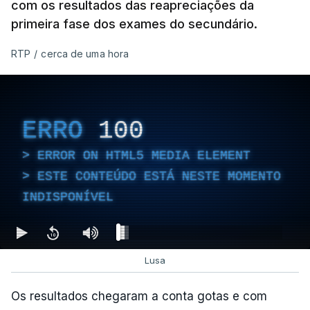
com os resultados das reapreciações da
primeira fase dos exames do secundário.
RTP
/
cerca de uma hora
ERRO
100
ERROR ON HTML5 MEDIA ELEMENT
ESTE CONTEÚDO ESTÁ NESTE MOMENTO
INDISPONÍVEL
Lusa
Os resultados chegaram a conta gotas e com