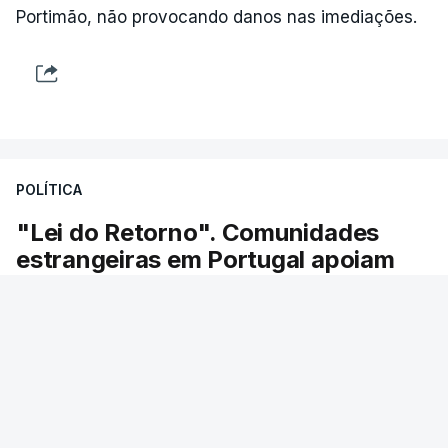
Portimão, não provocando danos nas imediações.
POLÍTICA
"Lei do Retorno". Comunidades
estrangeiras em Portugal apoiam
decisão de Seguro
As comunidades estrangeiras em Portugal
apoiam a decisão do presidente da república de
enviar a lei do retorno para o Tribunal
Constitucional.