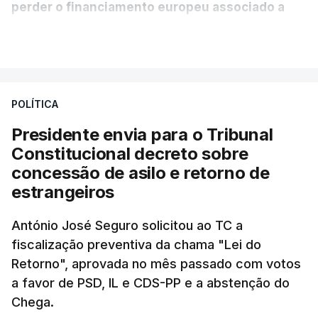
perder o financiamento europeu associado a
essa reforma específica".
VER MAIS
António José Seguro entende que a reforma reúne
treze apoios sociais "num só" e pretende "tornar o
POLÍTICA
sistema mais simples, mais justo e transparente".
Presidente envia para o Tribunal
"Sempre que seja possível reduzir burocracias,
Constitucional decreto sobre
eliminar sobreposições e garantir que os apoios
concessão de asilo e retorno de
chegam a quem mais necessita, estaremos a dar
estrangeiros
um passo na direção certa", argumenta o
António José Seguro solicitou ao TC a
Presidente da República.
fiscalização preventiva da chama "Lei do
Retorno", aprovada no mês passado com votos
Assegurar que "ninguém é
a favor de PSD, IL e CDS-PP e a abstenção do
prejudicado"
Chega.