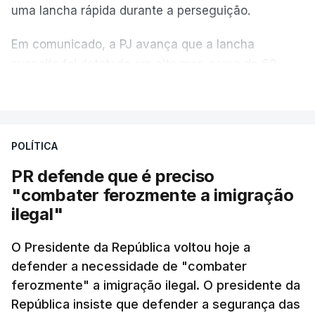
uma lancha rápida durante a perseguição.
Em comunicado, a PJ avança que a lancha
suspeita foi detetada em alto mar, cerca de 60
milhas náuticas ao largo de Sines.
VER MAIS
A apreensão aconteceu na tarde desta sexta-feira,
desencadeando uma ação de prevenção
POLÍTICA
desencadeada pela Polícia Judiciária, em
PR defende que é preciso
articulação com a Marinha, a Autoridade Marítima
"combater ferozmente a imigração
Nacional e a Força Aérea.
ilegal"
O ano de 2026 tem sido um ano de recordes: foi
O Presidente da República voltou hoje a
apreendida mais cocaína até ao momento de que
defender a necessidade de "combater
em todo o ano de 2025.
ferozmente" a imigração ilegal. O presidente da
A ação de prevenção visa a deteção em alto mar
República insiste que defender a segurança das