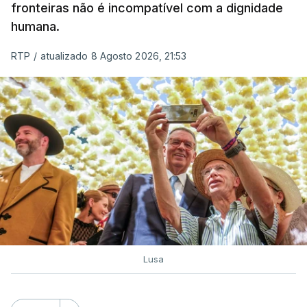
de embarcações de alta velocidade (EAV) que
fronteiras não é incompatível com a dignidade
humana.
utilizam a costa nacional para o tráfico de droga.
RTP
/
atualizado 8 Agosto 2026, 21:53
c/ Lusa
Lusa