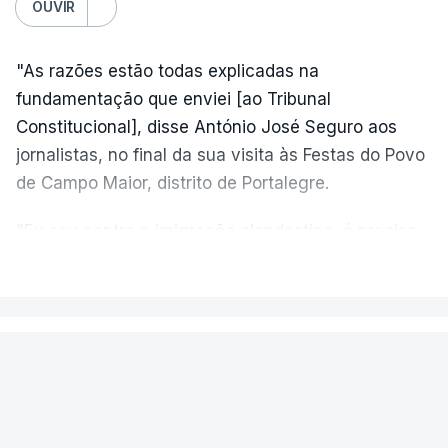
OUVIR
"As razões estão todas explicadas na
fundamentação que enviei [ao Tribunal
Constitucional], disse António José Seguro aos
jornalistas, no final da sua visita às Festas do Povo
de Campo Maior, distrito de Portalegre.
"Eu sou contra a imigração clandestina, é preciso
combater ferozmente a imigração ilegal,
VER MAIS
precisamos de regular a nossa imigração e
precisamos de defender as nossas fronteiras e
nada disto é incompatível com tratarmos com
PAÍS
dignidade as pessoas, designadamente menores e
Aeronave cai no aeródromo de
crianças", acrescentou.
Portimão e provoca a morte do
piloto
António José Seguro mostrou dúvidas sobre se é