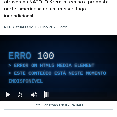
através da NATO. O Kremlin recusa a proposta
norte-americana de um cessar-fogo
incondicional.
RTP
/
atualizado 11 Julho 2025, 22:19
ERRO
100
ERROR ON HTML5 MEDIA ELEMENT
ESTE CONTEÚDO ESTÁ NESTE MOMENTO
INDISPONÍVEL
Foto: Jonathan Ernst - Reuters