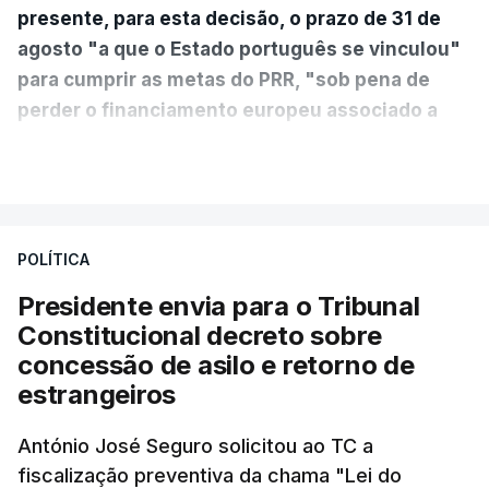
presente, para esta decisão, o prazo de 31 de
agosto "a que o Estado português se vinculou"
para cumprir as metas do PRR, "sob pena de
perder o financiamento europeu associado a
essa reforma específica".
VER MAIS
António José Seguro entende que a reforma reúne
treze apoios sociais "num só" e pretende "tornar o
POLÍTICA
sistema mais simples, mais justo e transparente".
Presidente envia para o Tribunal
"Sempre que seja possível reduzir burocracias,
Constitucional decreto sobre
eliminar sobreposições e garantir que os apoios
concessão de asilo e retorno de
chegam a quem mais necessita, estaremos a dar
estrangeiros
um passo na direção certa", argumenta o
António José Seguro solicitou ao TC a
Presidente da República.
fiscalização preventiva da chama "Lei do