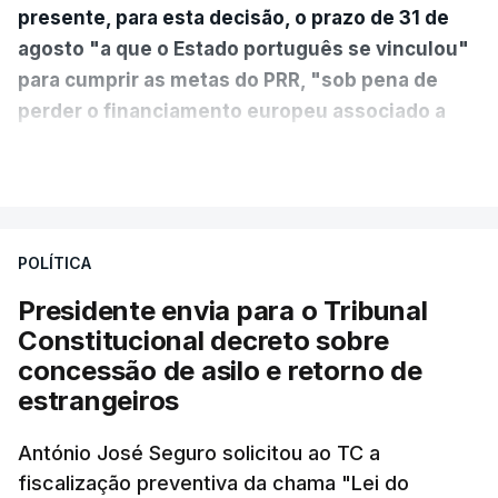
presente, para esta decisão, o prazo de 31 de
agosto "a que o Estado português se vinculou"
para cumprir as metas do PRR, "sob pena de
perder o financiamento europeu associado a
essa reforma específica".
VER MAIS
António José Seguro entende que a reforma reúne
treze apoios sociais "num só" e pretende "tornar o
POLÍTICA
sistema mais simples, mais justo e transparente".
Presidente envia para o Tribunal
"Sempre que seja possível reduzir burocracias,
Constitucional decreto sobre
eliminar sobreposições e garantir que os apoios
concessão de asilo e retorno de
chegam a quem mais necessita, estaremos a dar
estrangeiros
um passo na direção certa", argumenta o
António José Seguro solicitou ao TC a
Presidente da República.
fiscalização preventiva da chama "Lei do