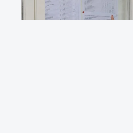
três provas de ingresso), dando às IES 
acesso", salienta o ministério.
De acordo com o IES, do universo dos 1.5
elencos com apenas uma única prova de 
um elenco com uma única prova de ingr
O MECI sublinha que a medida respondeu
Ensino Superior do interior, nas quais 
colocados, tendo obtido parecer favoráv
Portuguesas (CRUP), do Conselho Coorden
(CCISP) e do Conselho Nacional de Edu
De acordo com o calendário do Concurso
resultados da 1.ª fase são divulgados n
colocados efetuar a matrícula e inscriçã
entre os dias 24 e 27 de agosto.