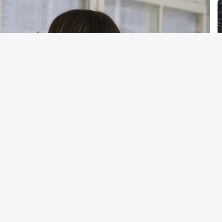
maior autonomia na fixação das condições de
19 pares instituição/curso que podiam fixar
ingresso, 1.330 decidiram fixar pelo menos
esso, o que representa 88%.
 também às solicitações das Instituições de
se registou uma redução mais acentuada de
el do Conselho de Reitores das Universidades
ador dos Institutos Superiores Politécnicos
cação (CNE).
 Nacional de Acesso ao Ensino Superior, os
o dia 23 de agosto, devendo os candidatos
o na respetiva Instituição de Ensino Superior
Lusa