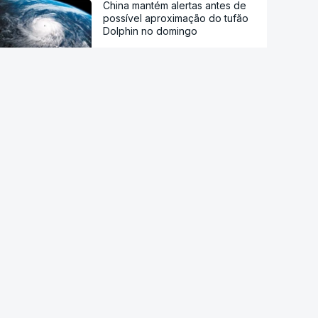
China mantém alertas antes de
possível aproximação do tufão
Dolphin no domingo
Sessenta trabalhadores de
fábrica de calçado em Gaia
despedidos sem aviso
Endividamento das famílias
atingiu máximo histórico de 180
mil milhões de euros
Trump assina decreto que
impede "turismo de
nascimentos"
Diálogo entre Governo da
Venezuela e oposição marcado