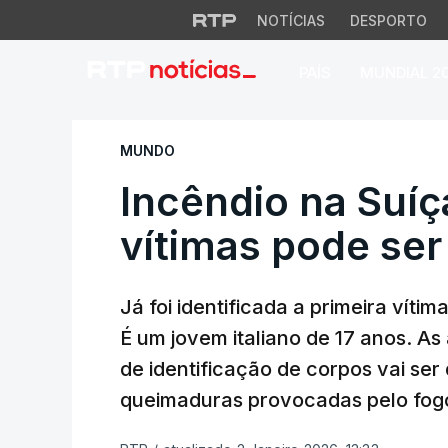
NOTÍCIAS
DESPORTO
PAÍS
MUNDIAL 2
Incêndio na Suíça.
MUNDO
Incêndio na Suíç
vítimas pode se
Já foi identificada a primeira víti
É um jovem italiano de 17 anos. A
de identificação de corpos vai se
queimaduras provocadas pelo fog