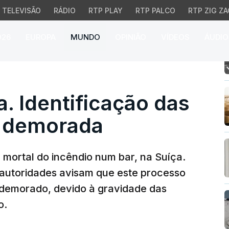
TELEVISÃO
RÁDIO
RTP PLAY
RTP PALCO
RTP ZIG ZA
026
EUROPA
MUNDO
OPINIÃO
VÍDEOS
ÁUDIO
 Identificação das víti
a. Identificação das
r demorada
ma mortal do incêndio num bar, na Suíça.
s autoridades avisam que este processo
r demorado, devido à gravidade das
o.