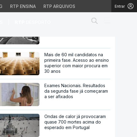
G
RTP ENSINA
RTP ARQUIVOS
Entrar
Abrir campo de
|
S
RTP
DESPORTO
Incêndio na Suíça. Identificação
das vítimas pode ser demorada
mas pode ser demorada
Mais de 60 mil candidatos na
primeira fase. Acesso ao ensino
superior com maior procura em
30 anos
Exames Nacionais. Resultados
da segunda fase já começaram
a ser afixados
Ondas de calor já provocaram
quase 700 mortes acima do
esperado em Portugal