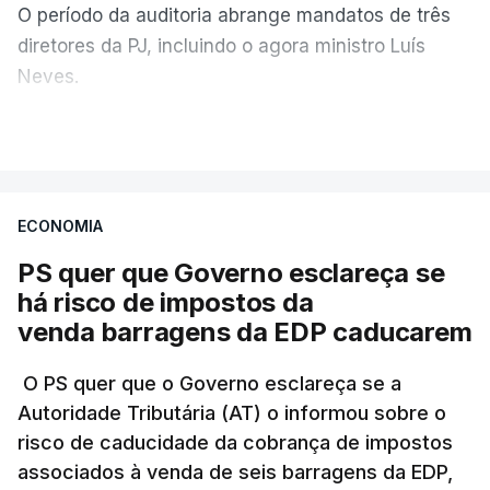
O período da auditoria abrange mandatos de três
diretores da PJ, incluindo o agora ministro Luís
Neves.
VER MAIS
A Judiciária confirma que foi o atual diretor quem
sugeriu esta auditoria e que a ministra concordou.
ECONOMIA
Não há prazos fixados para a conclusão desta
avaliação à Polícia Judiciária.
PS quer que Governo esclareça se
há risco de impostos da
Do início da polémica com a revelação de obras a
venda barragens da EDP caducarem
título pessoal, numa propriedade no Alentejo, feitas
pelo mesmo empreiteiro contratado 17 vezes para
O PS quer que o Governo esclareça se a
Autoridade Tributária (AT) o informou sobre o
obras na Polícia Judiciária (PJ) até aos últimos dias,
risco de caducidade da cobrança de impostos
em que até do Governo surgiram ordens para mais
associados à venda de seis barragens da EDP,
inquéritos e averiguações aos seus mandatos à