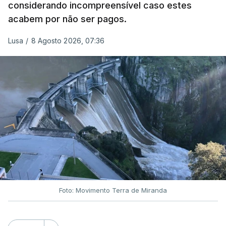
considerando incompreensível caso estes
frente da polícia criminal, Luís Neves está há
acabem por não ser pagos.
praticamente um mês sem sair do topo das
notícias.
Lusa
/
8 Agosto 2026, 07:36
ARTIGOS RELACIONADOS
Nova polémica com Luís
Neves. Ministro nega
favorecimento a construtora
DST
7 Agosto 2026, 20:28
Foto: Movimento Terra de Miranda
Partidos criticam silêncio de
Luís Montenegro nas
polémicas com Luís Neves