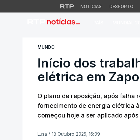
NOTÍCIAS
DESPORTO
PAÍS
MUNDIAL 2
Início dos trabalh
MUNDO
Início dos traba
elétrica em Zapo
O plano de reposição, após falha
fornecimento de energia elétrica à
começou hoje a ser aplicado após
Lusa
/
18 Outubro 2025, 16:09