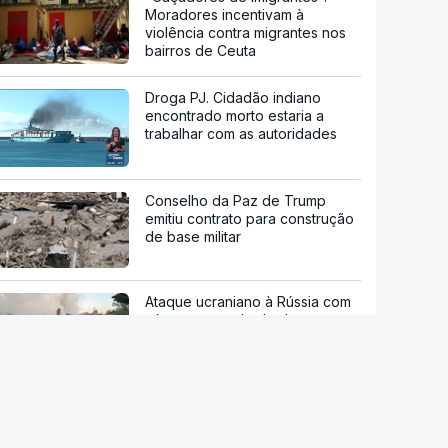
Moradores incentivam à
violência contra migrantes nos
bairros de Ceuta
Droga PJ. Cidadão indiano
encontrado morto estaria a
trabalhar com as autoridades
Conselho da Paz de Trump
emitiu contrato para construção
de base militar
Ataque ucraniano à Rússia com
número recorde de drones
Teerão anuncia acordo com
Omã sobre nova rota no estreito
de Ormuz