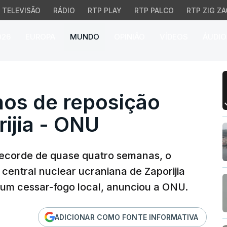
TELEVISÃO
RÁDIO
RTP PLAY
RTP PALCO
RTP ZIG ZA
026
EUROPA
MUNDO
OPINIÃO
VÍDEOS
ÁUDIO
os de reposição elétrica
lhos de reposição
rijia - ONU
 recorde de quase quatro semanas, o
 central nuclear ucraniana de Zaporijia
 um cessar-fogo local, anunciou a ONU.
ADICIONAR COMO FONTE INFORMATIVA