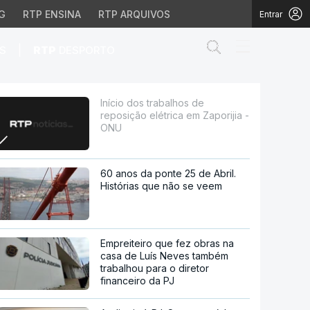
G
RTP ENSINA
RTP ARQUIVOS
Entrar
Abrir campo de
|
S
RTP
DESPORTO
 em Zaporijia - ONU
Início dos trabalhos de
reposição elétrica em Zaporijia -
ONU
60 anos da ponte 25 de Abril.
Histórias que não se veem
Empreiteiro que fez obras na
casa de Luís Neves também
trabalhou para o diretor
financeiro da PJ