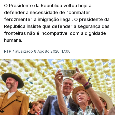
O Presidente da República voltou hoje a
apreendida mais cocaína até ao momento de que
defender a necessidade de "combater
em todo o ano de 2025.
ferozmente" a imigração ilegal. O presidente da
A ação de prevenção visa a deteção em alto mar
República insiste que defender a segurança das
de embarcações de alta velocidade (EAV) que
fronteiras não é incompatível com a dignidade
humana.
utilizam a costa nacional para o tráfico de droga.
RTP
/
atualizado 8 Agosto 2026, 17:00
c/ Lusa