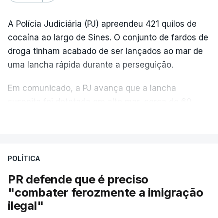
A Polícia Judiciária (PJ) apreendeu 421 quilos de
cocaína ao largo de Sines. O conjunto de fardos de
droga tinham acabado de ser lançados ao mar de
uma lancha rápida durante a perseguição.
Em comunicado, a PJ avança que a lancha
suspeita foi detetada em alto mar, cerca de 60
milhas náuticas ao largo de Sines.
VER MAIS
A apreensão aconteceu na tarde desta sexta-feira,
desencadeando uma ação de prevenção
POLÍTICA
desencadeada pela Polícia Judiciária, em
PR defende que é preciso
articulação com a Marinha, a Autoridade Marítima
"combater ferozmente a imigração
Nacional e a Força Aérea.
ilegal"
O ano de 2026 tem sido um ano de recordes: foi