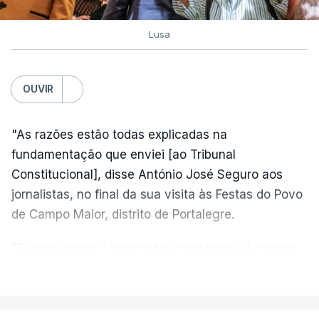
Lusa
OUVIR
"As razões estão todas explicadas na
fundamentação que enviei [ao Tribunal
Constitucional], disse António José Seguro aos
jornalistas, no final da sua visita às Festas do Povo
de Campo Maior, distrito de Portalegre.
"Eu sou contra a imigração clandestina, é preciso
combater ferozmente a imigração ilegal,
VER MAIS
precisamos de regular a nossa imigração e
precisamos de defender as nossas fronteiras e