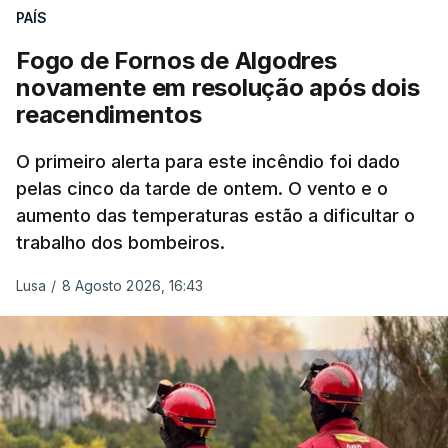
nada disto é incompatível com tratarmos com
PAÍS
dignidade as pessoas, designadamente menores e
Fogo de Fornos de Algodres
crianças", acrescentou.
novamente em resolução após dois
reacendimentos
António José Seguro mostrou dúvidas sobre se é
garantido o superior interesse da criança.
O primeiro alerta para este incêndio foi dado
pelas cinco da tarde de ontem. O vento e o
aumento das temperaturas estão a dificultar o
trabalho dos bombeiros.
ERRO
100
ERROR ON HTML5 MEDIA ELEMENT
Lusa
/
8 Agosto 2026, 16:43
ESTE CONTEÚDO ESTÁ NESTE
MOMENTO INDISPONÍVEL
O Chega considerou "de uma enorme gravidade" a