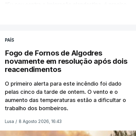
"Eu sou contra a imigração clandestina, é preciso
combater ferozmente a imigração ilegal,
VER MAIS
precisamos de regular a nossa imigração e
precisamos de defender as nossas fronteiras e
nada disto é incompatível com tratarmos com
PAÍS
dignidade as pessoas, designadamente menores e
Fogo de Fornos de Algodres
crianças", acrescentou.
novamente em resolução após dois
reacendimentos
António José Seguro mostrou dúvidas sobre se é
garantido o superior interesse da criança.
O primeiro alerta para este incêndio foi dado
pelas cinco da tarde de ontem. O vento e o
aumento das temperaturas estão a dificultar o
trabalho dos bombeiros.
ERRO
100
ERROR ON HTML5 MEDIA ELEMENT
Lusa
/
8 Agosto 2026, 16:43
ESTE CONTEÚDO ESTÁ NESTE