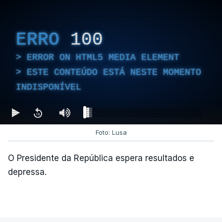
Empreiteiro que fez obras
na casa de Luís Neves
ERRO
100
também trabalhou para o
diretor financeiro da PJ
ERROR ON HTML5 MEDIA ELEMENT
atualizado 7 Agosto 2026, 14:26
ESTE CONTEÚDO ESTÁ NESTE MOMENTO
INDISPONÍVEL
Foto: Lusa
O Presidente da República espera resultados e
depressa.