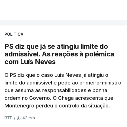
Portugal de que o diretor financeiro também tinha
VER MAIS
recorrido à Construbarcelos, tal como Luís Neves.
A Judiciária adianta ainda que não ordenou a
POLÍTICA
abertura de qualquer processo disciplinar, por não
ter qualquer elemento que indicie a realização
PS diz que já se atingiu limite do
dessas obras.
admissível. As reações à polémica
com Luís Neves
ARTIGOS RELACIONADOS
O PS diz que o caso Luís Neves já atingiu o
limite do admissível e pede ao primeiro-ministro
que assuma as responsabilidades e ponha
Empreiteiro da
Construbarcelos também
ordem no Governo. O Chega acrescenta que
fez obras na casa do diretor
Montenegro perdeu o controlo da situação.
financeiro da PJ
atualizado 7 Agosto 2026, 14:25
43 min.
RTP
/