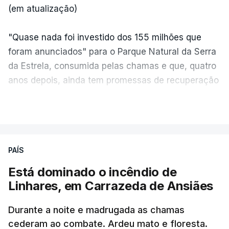
(em atualização)
"Quase nada foi investido dos 155 milhões que
foram anunciados" para o Parque Natural da Serra
da Estrela, consumida pelas chamas e que, quatro
anos depois, ainda tem promessas de recuperação
por cumprir.
VER MAIS
ERRO
100
PAÍS
ERROR ON HTML5 MEDIA ELEMENT
Está dominado o incêndio de
Linhares, em Carrazeda de Ansiães
ESTE CONTEÚDO ESTÁ NESTE
MOMENTO INDISPONÍVEL
Durante a noite e madrugada as chamas
cederam ao combate. Ardeu mato e floresta.